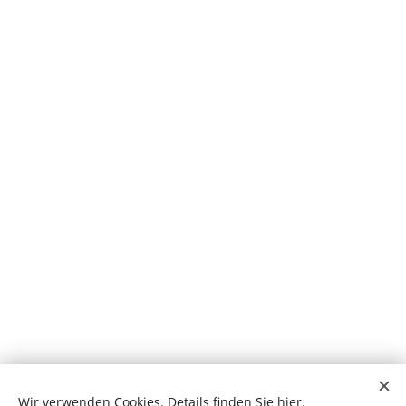
Bitte wählen Sie jetzt das zutreffende Symbol, um Ihre
Wir verwenden Cookies. Details finden Sie
hier
.