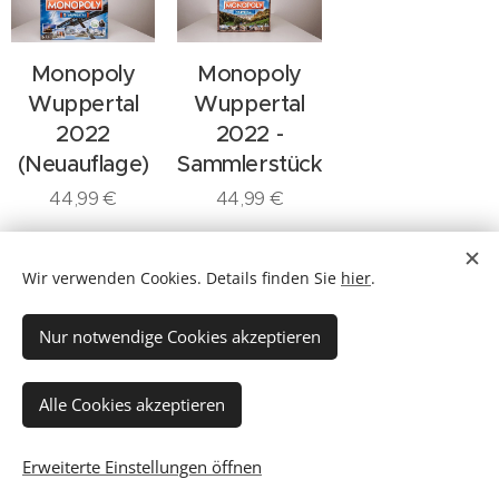
Monopoly
Monopoly
Wuppertal
Wuppertal
2022
2022 -
(Neuauflage)
Sammlerstück
44,99
€
44,99
€
Wir verwenden Cookies. Details finden Sie
hier
.
Zurück zu allen Produkten
Nur notwendige Cookies akzeptieren
© 2026
Nähr Immobilien GmbH,
Mühlenweg 41, 42275 Wuppertal
Alle Cookies akzeptieren
Tel.: 0202 29568973
Kontakt
Blog
Newsletter
Referenzen
Erweiterte Einstellungen öffnen
FAQ
Karriere
Impressum
Datenschutz
Cookies