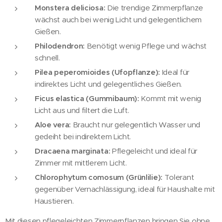
Monstera deliciosa:
Die trendige Zimmerpflanze
wächst auch bei wenig Licht und gelegentlichem
Gießen.
Philodendron:
Benötigt wenig Pflege und wächst
schnell.
Pilea peperomioides (Ufopflanze):
Ideal für
indirektes Licht und gelegentliches Gießen.
Ficus elastica (Gummibaum):
Kommt mit wenig
Licht aus und filtert die Luft.
Aloe vera:
Braucht nur gelegentlich Wasser und
gedeiht bei indirektem Licht.
Dracaena marginata:
Pflegeleicht und ideal für
Zimmer mit mittlerem Licht.
Chlorophytum comosum (Grünlilie):
Tolerant
gegenüber Vernachlässigung, ideal für Haushalte mit
Haustieren.
Mit diesen pflegeleichten Zimmerpflanzen bringen Sie ohne