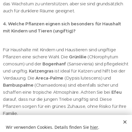
das Wachstum zu unterstützen, aber sie sind grundsätzlich
auch für dunklere Räume geeignet.
4.
Welche Pflanzen eignen sich besonders für Haushalt
mit Kindern und Tieren (ungiftig)?
Für Haushalte mit Kindern und Haustieren sind ungiftige
Pflanzen eine sichere Wahl. Die
Grünlilie
(Chlorophytum
comosum) und der
Bogenhanf
(Sansevieria) sind pflegeleicht
und ungiftig.
Katzengras
ist ideal für Katzen und hilft bei der
Verdauung. Die
Areca-Palme
(Dypsis lutescens) und
Bambuspalme
(Chamaedorea) sind ebenfalls sicher und
schaffen eine tropische Atmosphäre. Achten Sie bei
Efeu
darauf, dass nur die jungen Triebe ungiftig sind. Diese
Pflanzen sorgen für ein grünes Zuhause, ohne Risiko für Ihre
Familie.
Wir verwenden Cookies. Details finden Sie
hier
.
Share