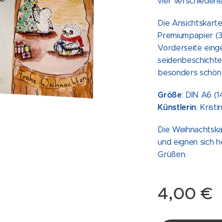
vier verschieden
Die Ansichtskart
Premiumpapier (3
Vorderseite eing
seidenbeschichte
besonders schön 
Größe
: DIN A6 (1
Künstlerin
: Krist
Die Weihnachtskar
und eignen sich 
Grüßen.
4,00
€
Design Weihnachtskarte